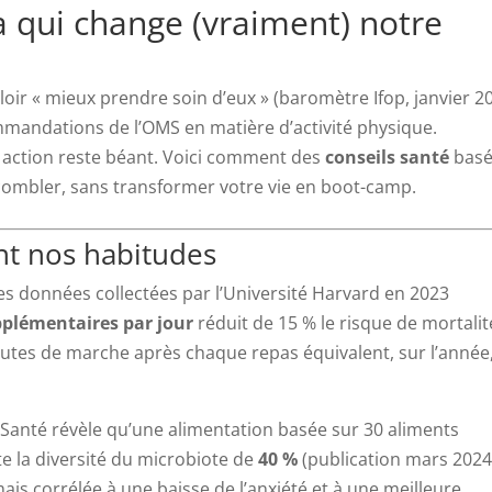
ta qui change (vraiment) notre
oir « mieux prendre soin d’eux » (baromètre Ifop, janvier 20
mmandations de l’OMS en matière d’activité physique.
et action reste béant. Voici comment des
conseils santé
basé
 combler, sans transformer votre vie en boot-camp.
nt nos habitudes
es données collectées par l’Université Harvard en 2023
pplémentaires par jour
réduit de 15 % le risque de mortalit
nutes de marche après chaque repas équivalent, sur l’année
-Santé révèle qu’une alimentation basée sur 30 aliments
e la diversité du microbiote de
40 %
(publication mars 2024
ais corrélée à une baisse de l’anxiété et à une meilleure