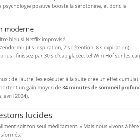
la psychologie positive booste la sérotonine, et donc la
on moderne
ltre bleu si Netflix improvisé.
endormir (4 s inspiration, 7 s rétention, 8 s expiration).
nus : finissez par 30 s d’eau glacée, tel Wim Hof sur les ca
s ; de l’autre, les exécuter à la suite crée un effet cumulati
apportent un gain moyen de
34 minutes de sommeil profon
 avril 2024).
restons lucides
aliment soit ton seul médicament. » Mais nous vivons à l’ère
nsformés.