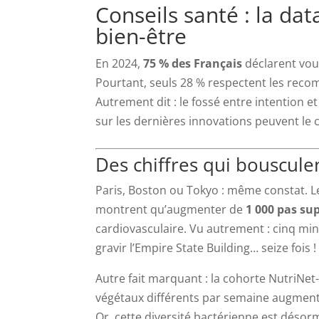
Conseils santé : la da
bien-être
En 2024,
75 % des Français
déclarent voul
Pourtant, seuls 28 % respectent les reco
Autrement dit : le fossé entre intention 
sur les dernières innovations peuvent le
Des chiffres qui bouscule
Paris, Boston ou Tokyo : même constat. L
montrent qu’augmenter de
1 000 pas su
cardiovasculaire. Vu autrement : cinq mi
gravir l’Empire State Building… seize fois !
Autre fait marquant : la cohorte NutriNet
végétaux différents par semaine augment
Or, cette diversité bactérienne est désorm