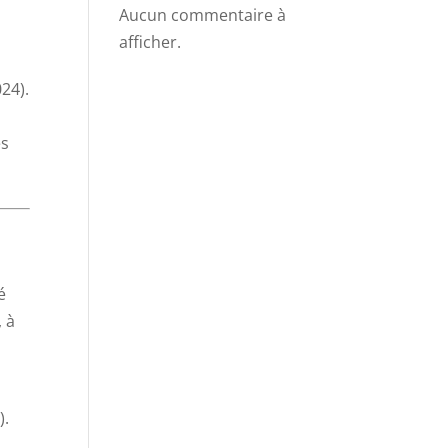
Aucun commentaire à
afficher.
24).
s
é
, à
).