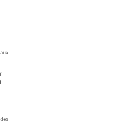
naux
f.
d
 des