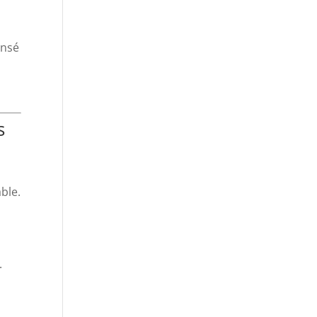
ensé
s
ble.
.