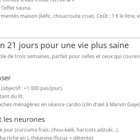
l’effet sauna.
mentés maison (kéfir, choucroute crue). Coût : 1 € le litre, e
an 21 jours pour une vie plus saine
ole de trois semaines, parfait pour celles et ceux qui couren
nser
objectif : +1 000 pas/jour).
ant du lit.
âches ménagères en séance cardio (clin d’œil à Marvin Gaye)
t les neurones
 jour (curcuma frais, chou-kalé, haricots adzuki…).
a riche en L-théanine (focus + détente).