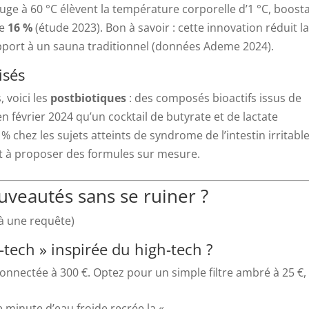
ouge à 60 °C élèvent la température corporelle d’1 °C, boost
de
16 %
(étude 2023). Bon à savoir : cette innovation réduit l
port à un sauna traditionnel (données Ademe 2024).
isés
, voici les
postbiotiques
: des composés bioactifs issus de
n février 2024 qu’un cocktail de butyrate et de lactate
% chez les sujets atteints de syndrome de l’intestin irritable
 à proposer des formules sur mesure.
veautés sans se ruiner ?
à une requête)
-tech » inspirée du high-tech ?
 connectée à 300 €. Optez pour un simple filtre ambré à 25 €,
 minute d’eau froide recrée la «